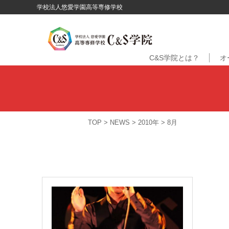
学校法人悠愛学園高等専修学校
C&S学院とは？
オ
TOP
>
NEWS
>
2010年
>
8月