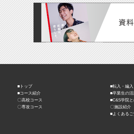
■トップ
■転入・編入
■コース紹介
■卒業生の活
〇高校コース
■C&S学院
〇専攻コース
〇施設紹介
■よくあるご