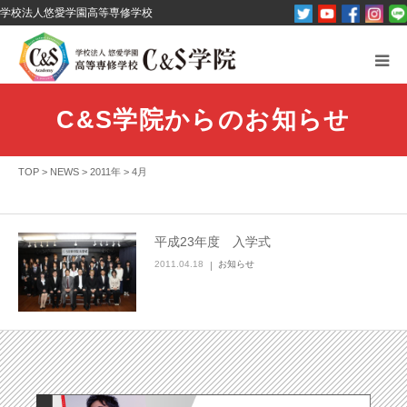
学校法人悠愛学園高等専修学校
C&S学院とは？
C&S学院からのお知らせ
オープンキャンパス
TOP
>
NEWS
>
2011年
>
4月
パンフレット資料請求
コース紹介
平成23年度 入学式
2011.04.18
お知らせ
その他
お問い合わせ