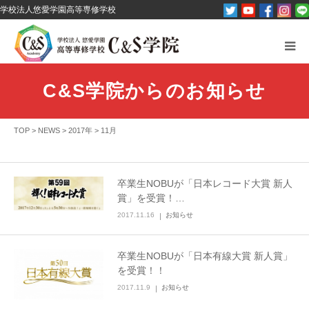
学校法人悠愛学園高等専修学校
C&S学院とは？
C&S学院からのお知らせ
オープンキャンパス
TOP
>
NEWS
>
2017年
>
11月
パンフレット資料請求
コース紹介
卒業生NOBUが「日本レコード大賞 新人
賞」を受賞！…
その他
2017.11.16
お知らせ
お問い合わせ
卒業生NOBUが「日本有線大賞 新人賞」
を受賞！！
2017.11.9
お知らせ