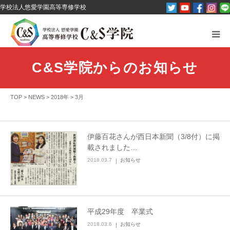
学校法人悠愛学園高等専修学校
C&S学院とは？
C&S学院からのお知らせ
オープンキャンパス
TOP
>
NEWS
>
2018年
>
3月
パンフレット資料請求
コース紹介
伊藤百花さんが西日本新聞（3/8付）に掲
載されました…
その他
2018.03.7
お知らせ
お問い合わせ
平成29年度 卒業式
2018.03.6
お知らせ