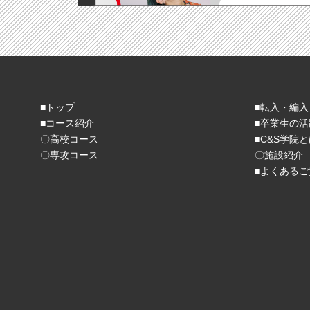
■トップ
■転入・編入
■コース紹介
■卒業生の活
〇高校コース
■C&S学院
〇専攻コース
〇施設紹介
■よくあるご