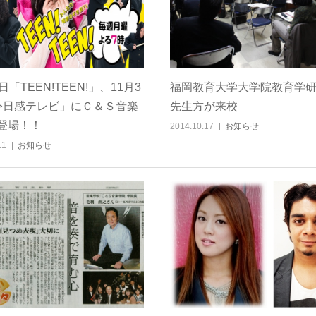
日「TEEN!TEEN!」、11月3
福岡教育大学大学院教育学
今日感テレビ」にＣ＆Ｓ音楽
先生方が来校
登場！！
2014.10.17
お知らせ
11
お知らせ