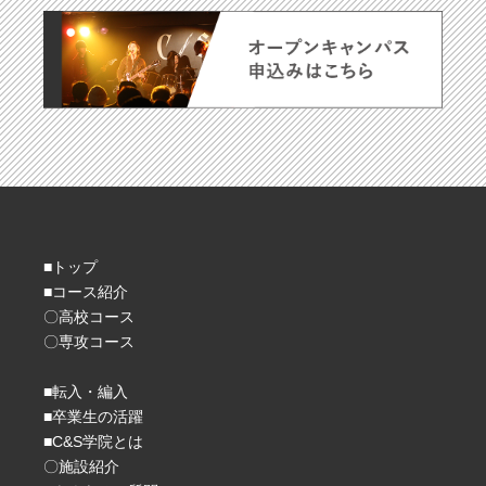
■トップ
■コース紹介
〇高校コース
〇専攻コース
■転入・編入
■卒業生の活躍
■C&S学院とは
〇施設紹介