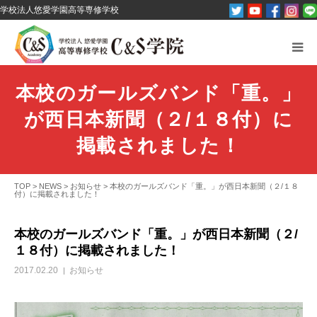
学校法人悠愛学園高等専修学校
C&S学院とは？
本校のガールズバンド「重。」
オープンキャンパス
が西日本新聞（２/１８付）に
パンフレット資料請求
掲載されました！
コース紹介
TOP
>
NEWS
>
お知らせ
>
本校のガールズバンド「重。」が西日本新聞（２/１８
付）に掲載されました！
その他
本校のガールズバンド「重。」が西日本新聞（２/
１８付）に掲載されました！
お問い合わせ
2017.02.20
お知らせ