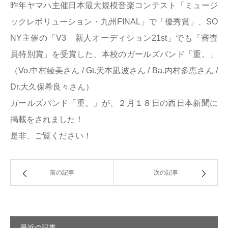
昨年ヤマハ主催日本最大規模音楽コンテスト「ミュージ
ックレボリューション・九州FINAL」で「優秀賞」、SO
NY主催の「V3 新人オーディション21st」でも「審査
員特別賞」を受賞した、本校のガールズバンド「重。」
（Vo.中村綾美さん / Gt.天本凪波さん / Ba.内村多恵さん /
Dr.大久保希良々さん）
ガールズバンド「重。」が、２月１８日の西日本新聞に
掲載をされました！
是非、ご覧ください！
前の記事
次の記事
最近の記事