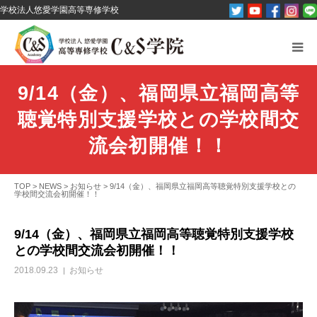
学校法人悠愛学園高等専修学校
C&S学院とは？
9/14（金）、福岡県立福岡高等
オープンキャンパス
聴覚特別支援学校との学校間交
パンフレット資料請求
流会初開催！！
コース紹介
TOP
>
NEWS
>
お知らせ
>
9/14（金）、福岡県立福岡高等聴覚特別支援学校との
学校間交流会初開催！！
その他
9/14（金）、福岡県立福岡高等聴覚特別支援学校
との学校間交流会初開催！！
お問い合わせ
2018.09.23
お知らせ