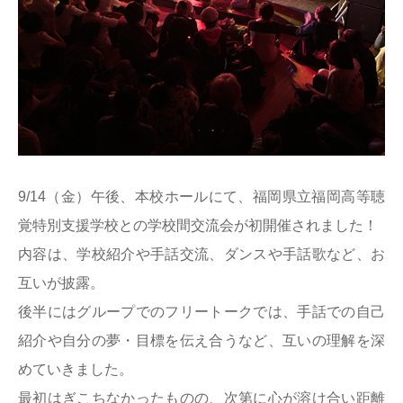
9/14（金）午後、本校ホールにて、福岡県立福岡高等聴
覚特別支援学校との学校間交流会が初開催されました！
内容は、学校紹介や手話交流、ダンスや手話歌など、お
互いが披露。
後半にはグループでのフリートークでは、手話での自己
紹介や自分の夢・目標を伝え合うなど、互いの理解を深
めていきました。
最初はぎこちなかったものの、次第に心が溶け合い距離