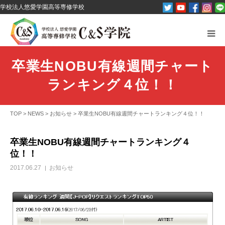
学校法人悠愛学園高等専修学校
C&S学院とは？
卒業生NOBU有線週間チャート
オープンキャンパス
ランキング４位！！
パンフレット資料請求
TOP
>
NEWS
>
お知らせ
>
卒業生NOBU有線週間チャートランキング４位！！
コース紹介
卒業生NOBU有線週間チャートランキング４
位！！
その他
2017.06.27
お知らせ
お問い合わせ