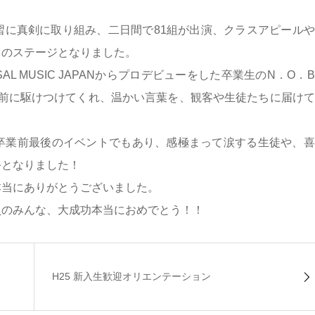
習に真剣に取り組み、二日間で81組が出演、クラスアピール
りのステージとなりました。
AL MUSIC JAPANからプロデビューをした卒業生のN．O．
ヴの前に駆けつけてくれ、温かい言葉を、観客や生徒たちに届け
卒業前最後のイベントでもあり、感極まって涙する生徒や、喜
祭となりました！
本当にありがとうございました。
員のみんな、大成功本当におめでとう！！
H25 新入生歓迎オリエンテーション