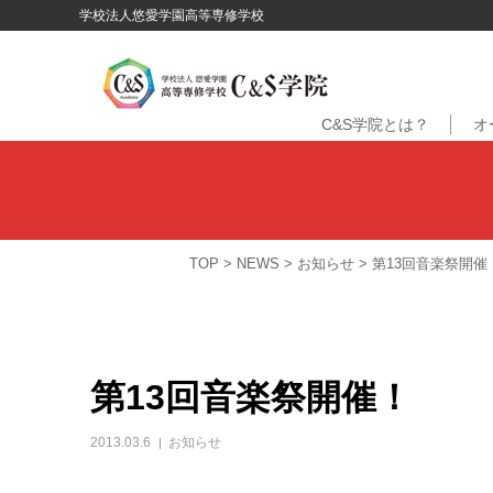
学校法人悠愛学園高等専修学校
C&S学院とは？
オ
TOP
>
NEWS
>
お知らせ
>
第13回音楽祭開催
第13回音楽祭開催！
2013.03.6
お知らせ