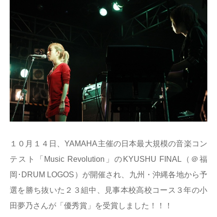
１０月１４日、YAMAHA主催の日本最大規模の音楽コン
テスト「Music Revolution」のKYUSHU FINAL（＠福
岡･DRUM LOGOS）が開催され、九州・沖縄各地から予
選を勝ち抜いた２３組中、見事本校高校コース３年の小
田夢乃さんが「優秀賞」を受賞しました！！！