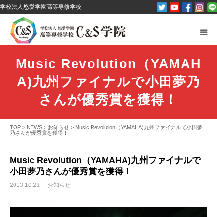
学校法人悠愛学園高等専修学校
C&S学院とは？
Music Revolution（YAMAH
オープンキャンパス
A)九州ファイナルで小田夢乃
パンフレット資料請求
さんが優秀賞を獲得！
コース紹介
TOP
>
NEWS
>
お知らせ
>
Music Revolution（YAMAHA)九州ファイナルで小田夢
乃さんが優秀賞を獲得！
その他
Music Revolution（YAMAHA)九州ファイナルで
小田夢乃さんが優秀賞を獲得！
お問い合わせ
2013.10.23
お知らせ